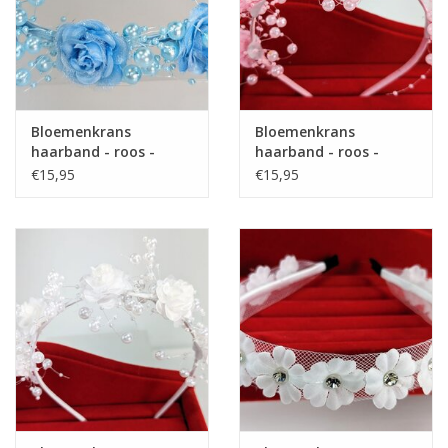
Bloemenkrans
Bloemenkrans
haarband - roos -
haarband - roos -
parels - blauw - BK-03-
parels - roze - BK-03-P
€15,95
€15,95
B