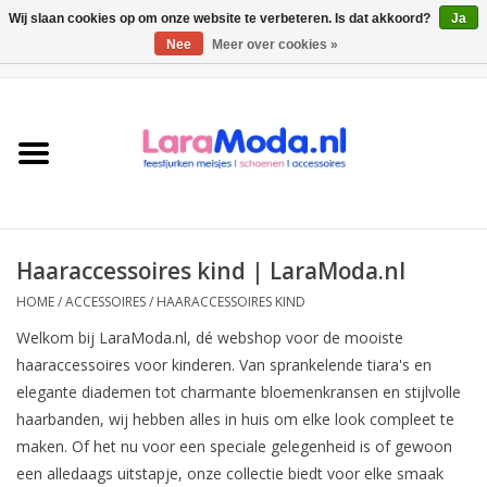
Wij slaan cookies op om onze website te verbeteren. Is dat akkoord?
Ja
Nee
Meer over cookies »
0 Artikelen - €0,00
Meisjes jurken
collecties
Meisjes schoenen
Haaraccessoires kind | LaraModa.nl
Bolero meisje
HOME
/
ACCESSOIRES
/
HAARACCESSOIRES KIND
Welkom bij LaraModa.nl, dé webshop voor de mooiste
Accessoires
haaraccessoires voor kinderen. Van sprankelende tiara's en
elegante diademen tot charmante bloemenkransen en stijlvolle
SALE
haarbanden, wij hebben alles in huis om elke look compleet te
maken. Of het nu voor een speciale gelegenheid is of gewoon
Private Shopping
een alledaags uitstapje, onze collectie biedt voor elke smaak