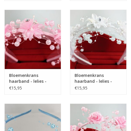
Bloemenkrans
Bloemenkrans
haarband - lelies -
haarband - lelies -
parels - roze - BK-04-P
parels - wit - BK-04-W
€15,95
€15,95