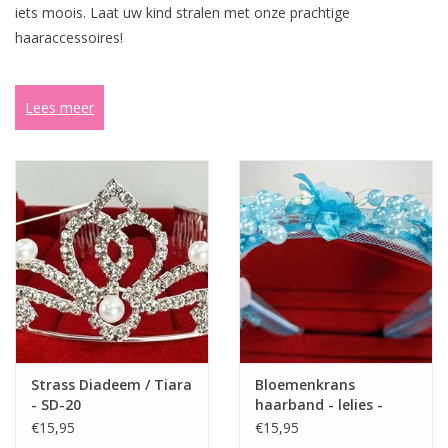
iets moois. Laat uw kind stralen met onze prachtige
haaraccessoires!
Contact
Lees meer
Strass Diadeem / Tiara
Bloemenkrans
- SD-20
haarband - lelies -
parels - turkoise - BK-
€15,95
€15,95
04-T