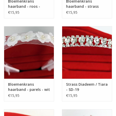
Bloemenkrans
Bloemenkrans
haarband - roos -
haarband - strass
parels - wit - BK-03-W
steentjes - wit - BK-02-
€15,95
€15,95
W
Bloemenkrans
Strass Diadeem / Tiara
haarband - parels - wit
- SD-19
- BK-01-W
€15,95
€15,95