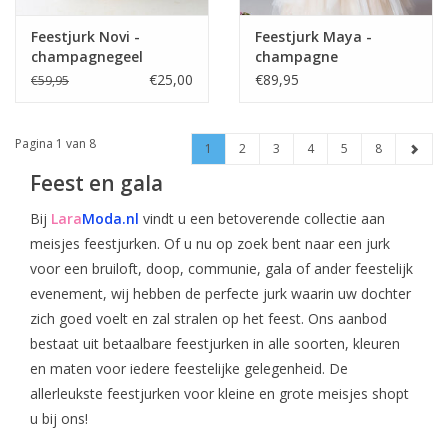
Feestjurk Novi -
Feestjurk Maya -
champagnegeel
champagne
€25,00
€89,95
€59,95
Pagina 1 van 8
1
2
3
4
5
8
Feest en gala
Bij
Lara
Moda.nl
vindt u een betoverende collectie aan
meisjes feestjurken. Of u nu op zoek bent naar een jurk
voor een bruiloft, doop, communie, gala of ander feestelijk
evenement, wij hebben de perfecte jurk waarin uw dochter
zich goed voelt en zal stralen op het feest. Ons aanbod
bestaat uit betaalbare feestjurken in alle soorten, kleuren
en maten voor iedere feestelijke gelegenheid. De
allerleukste feestjurken voor kleine en grote meisjes shopt
u bij ons!