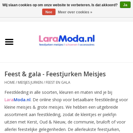
Wij slaan cookies op om onze website te verbeteren. Is dat akkoord?
Ja
Nee
Meer over cookies »
0 Artikelen - €0,00
Meisjes jurken
collecties
Meisjes schoenen
Feest & gala - Feestjurken Meisjes
Bolero meisje
HOME
/
MEISJES JURKEN
/
FEEST EN GALA
Feestkleding in alle soorten, kleuren en maten vind je bij
Accessoires
Lara
Moda.nl
. De online shop voor betaalbare feestkleding voor
kleine meisjes & grote meisjes. We hebben een uitgebreide
SALE
assortiment aan feestkleding, zodat de kleintjes er piekfijn
uitzien met Kerst, Oud & Nieuw, de communie, bruiloft of voor
Private Shopping
allerlei feestelijke gelegenheden. De allerleukste feestjurken,