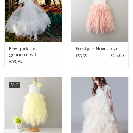
Feestjurk Liv -
Feestjurk Novi - roze
gebroken wit
€25,00
€59,95
€69,95
SALE