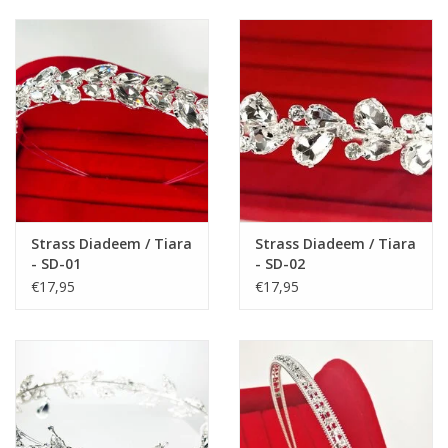
adviseren wij u de maat van de voeten van uw kind op te
meten.
Meet de afstand van de hiel tot het puntje van de grote teen, dit
is de voetlengte in centimeters.
Let op:
Voetlengte is niet hetzelfde als de lengte van de schoen. U
moet nog 1 cm erbij tellen, zodat u de maat van de schoen
hebt.
Bijv. lengte van de voetjes van hiel tot de grote teen is 19 cm,
tel er 1 cm erbij, dus totaal heeft u dan 20 cm. Kies de
Strass Diadeem / Tiara
Strass Diadeem / Tiara
- SD-01
- SD-02
schoenmaat die 20 cm is.
€17,95
€17,95
Zie de lengtematen van de schoenen:
Maat 25: 17 cm
Maat 26: 18 cm
Maat 27: 18,5 cm
Maat 28: 19 cm
Maat 29: 19,5 cm