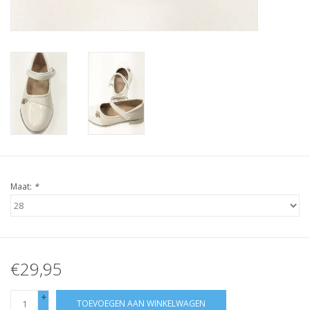
Maat:
*
€29,95
+
TOEVOEGEN AAN WINKELWAGEN
-