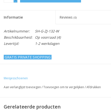
Informatie
Reviews
(0)
Artikelnummer:
SH-G-ZJ-132-W
Beschikbaarheid:
Op voorraad
(4)
Levertijd:
1-2 werkdagen
GRATIS PRIVATE SHOPPING
Meisjesschoen - lak - gebroken wit
Meisjesschoenen
Lief, schattig meisjesschoen om een feestjurkje of een
bruidsmeisjesjurkje helemaal af te maken!
Aan verlanglijst toevoegen
/
Toevoegen om te vergelijken
/
Afdrukken
Het bandje is voorzien van klittenband waardoor deze
gemakkelijk te openen en te sluiten is.
Gerelateerde producten
Om de correcte maat van de schoenen te bestellen,