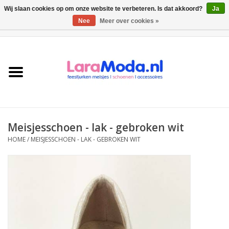
Wij slaan cookies op om onze website te verbeteren. Is dat akkoord?
Ja
Nee
Meer over cookies »
0 Artikelen - €0,00
Meisjes jurken
collecties
Meisjes schoenen
Meisjesschoen - lak - gebroken wit
Bolero meisje
HOME
/
MEISJESSCHOEN - LAK - GEBROKEN WIT
Accessoires
SALE
Private Shopping