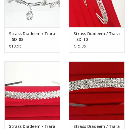
Maat 30: 20 cm
Maat 31: 20,5 cm
Maat 32: 21 cm
Maat 33: 21,5 cm
Maat 34: 22 cm
Strass Diadeem / Tiara
Strass Diadeem / Tiara
- SD-08
- SD-10
Maat 35: 22,5 cm
€19,95
€15,95
Maat 36: 23 cm
LET OP: Onze schoentjes zijn alleen geschikt voor kinderen,
NIET voor volwassenen!
Strass Diadeem / Tiara
Strass Diadeem / Tiara