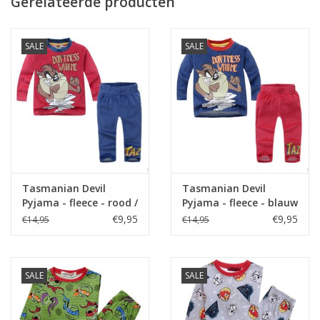
Gerelateerde producten
SALE
SALE
Tasmanian Devil
Tasmanian Devil
Pyjama - fleece - rood /
Pyjama - fleece - blauw
blauw
/ rood
€9,95
€9,95
€14,95
€14,95
SALE
SALE