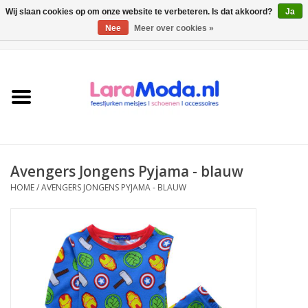
Wij slaan cookies op om onze website te verbeteren. Is dat akkoord?
Ja
Nee
Meer over cookies »
0 Artikelen - €0,00
Meisjes jurken
collecties
Meisjes schoenen
Avengers Jongens Pyjama - blauw
Bolero meisje
HOME
/
AVENGERS JONGENS PYJAMA - BLAUW
Accessoires
SALE
Private Shopping