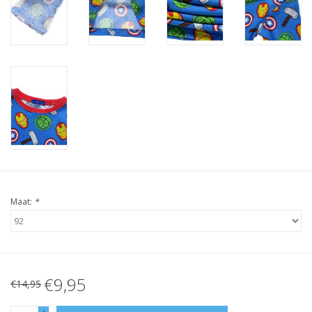
Maat:
*
€9,95
€14,95