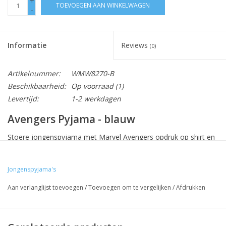
+
TOEVOEGEN AAN WINKELWAGEN
-
Informatie
Reviews
(0)
Artikelnummer:
WMW8270-B
Beschikbaarheid:
Op voorraad
(1)
Levertijd:
1-2 werkdagen
Avengers Pyjama - blauw
Stoere jongenspyjama met Marvel Avengers opdruk op shirt en
broek. De broek heeft een elastische tailleband.
Materiaal: 100% katoen
Jongenspyjama's
Kleur: blauw
Aan verlanglijst toevoegen
/
Toevoegen om te vergelijken
/
Afdrukken
Zie Matentabel.