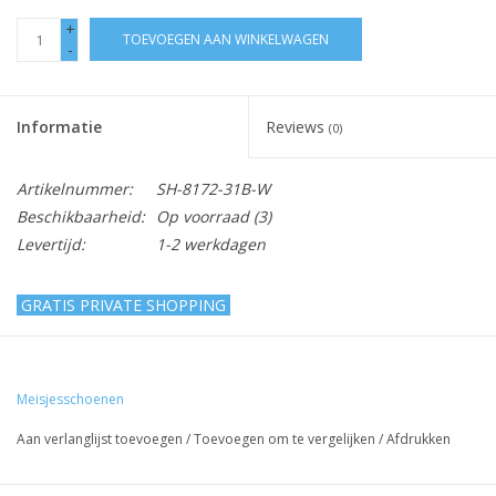
+
TOEVOEGEN AAN WINKELWAGEN
-
Informatie
Reviews
(0)
Artikelnummer:
SH-8172-31B-W
Beschikbaarheid:
Op voorraad
(3)
Levertijd:
1-2 werkdagen
GRATIS PRIVATE SHOPPING
Ballerina's - glitter - wit - strik - 31B
Meisjesschoenen
Lief, schattig meisjesschoen om een feestjurkje of een
bruidsmeisjesjurkje helemaal af te maken!
Aan verlanglijst toevoegen
/
Toevoegen om te vergelijken
/
Afdrukken
Het bandje met strikje is voorzien van klittenband waardoor