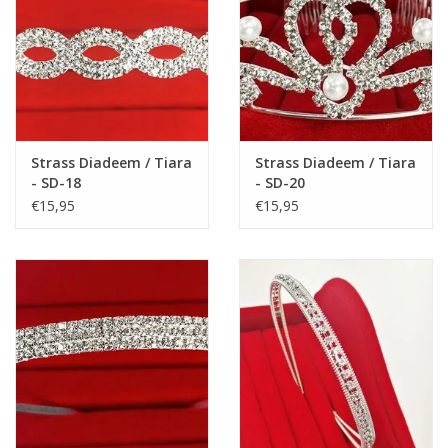
Maat 28: 17,5 cm
Maat 29: 18 cm
Maat 30: 18,5 cm
LET OP: Onze schoentjes zijn alleen geschikt voor kinderen,
NIET voor volwassenen!
Strass Diadeem / Tiara
Strass Diadeem / Tiara
- SD-18
- SD-20
€15,95
€15,95