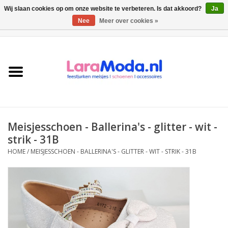
Wij slaan cookies op om onze website te verbeteren. Is dat akkoord?
Ja
Nee
Meer over cookies »
0 Artikelen - €0,00
Meisjes jurken
collecties
Meisjes schoenen
Meisjesschoen - Ballerina's - glitter - wit -
Bolero meisje
strik - 31B
HOME
/
MEISJESSCHOEN - BALLERINA'S - GLITTER - WIT - STRIK - 31B
Accessoires
SALE
Private Shopping