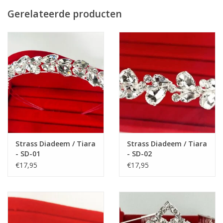
deze gemakkelijk te openen en te sluiten is.
Gerelateerde producten
Om de correcte maat van de schoenen te bestellen,
adviseren wij u de maat van de voeten van uw kind op te
meten.
Meet de afstand van de hiel tot het puntje van de grote teen, dit
is de voetlengte in centimeters.
Let op:
Voetlengte is niet hetzelfde als de lengte van de schoen. U
moet nog 1 cm erbij tellen, zodat u de maat van de schoen
hebt.
Bijv. lengte van de voetjes van hiel tot de grote teen is 19 cm,
Strass Diadeem / Tiara
Strass Diadeem / Tiara
tel er 1 cm erbij, dus totaal heeft u dan 20 cm. Kies de
- SD-01
- SD-02
schoenmaat die 20 cm is.
€17,95
€17,95
Zie de lengtematen van de schoenen:
Maat 25: 16 cm
Maat 26: 16,5 cm
Maat 27: 17 cm