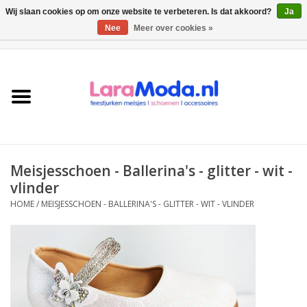
Wij slaan cookies op om onze website te verbeteren. Is dat akkoord?
Ja
Nee
Meer over cookies »
0 Artikelen - €0,00
Meisjes jurken
collecties
Meisjes schoenen
Meisjesschoen - Ballerina's - glitter - wit -
Bolero meisje
vlinder
HOME
/
MEISJESSCHOEN - BALLERINA'S - GLITTER - WIT - VLINDER
Accessoires
SALE
Private Shopping