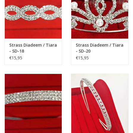
Maat 28: 18 cm
Maat 29: 18,5 cm
Maat 30: 19 cm
Maat 31: 19,5 cm
Maat 32: 20 cm
Maat 33: 21 cm
Strass Diadeem / Tiara
Strass Diadeem / Tiara
Maat 34: 22 cm
- SD-18
- SD-20
Maat 35: 22,5 cm
€15,95
€15,95
LET OP: Onze schoentjes zijn alleen geschikt voor kinderen,
NIET voor volwassenen!