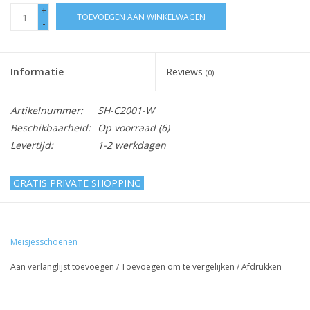
+
TOEVOEGEN AAN WINKELWAGEN
-
Informatie
Reviews
(0)
Artikelnummer:
SH-C2001-W
Beschikbaarheid:
Op voorraad
(6)
Levertijd:
1-2 werkdagen
GRATIS PRIVATE SHOPPING
Ballerina's - glitter - wit - vlinder
Meisjesschoenen
Lief, schattig meisjesschoen om een feestjurkje of een
bruidsmeisjesjurkje helemaal af te maken!
Aan verlanglijst toevoegen
/
Toevoegen om te vergelijken
/
Afdrukken
Het bandje met strikje is voorzien van klittenband waardoor
deze gemakkelijk te openen en te sluiten is.