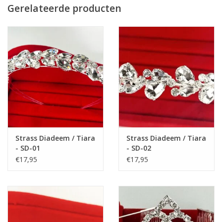
Gerelateerde producten
Om de correcte maat van de schoenen te bestellen,
adviseren wij u de maat van de voeten van uw kind op te
meten.
Meet de afstand van de hiel tot het puntje van de grote teen, dit
is de voetlengte in centimeters.
Let op:
Voetlengte is niet hetzelfde als de lengte van de schoen. U
moet nog 1 cm erbij tellen, zodat u de maat van de schoen
hebt.
Bijv. lengte van de voetjes van hiel tot de grote teen is 19 cm,
Strass Diadeem / Tiara
Strass Diadeem / Tiara
tel er 1 cm erbij, dus totaal heeft u dan 20 cm. Kies de
- SD-01
- SD-02
schoenmaat die 20 cm is.
€17,95
€17,95
Zie de lengtematen van de schoenen:
Maat 25: 16 cm
Maat 26: 16,5 cm
Maat 27: 17 cm