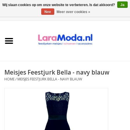
Wij slaan cookies op om onze website te verbeteren. Is dat akkoord?
Ja
Nee
Meer over cookies »
0 Artikelen - €0,00
Meisjes jurken
collecties
Meisjes schoenen
Meisjes Feestjurk Bella - navy blauw
Bolero meisje
HOME
/
MEISJES FEESTJURK BELLA - NAVY BLAUW
Accessoires
SALE
Private Shopping