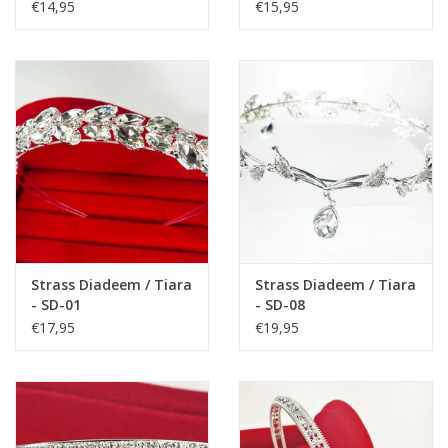
€14,95
€15,95
deze mooie feestjurkje te dragen.
Materiaal: 35% katoen, 65% polyester
Strass Diadeem / Tiara
Strass Diadeem / Tiara
- SD-01
- SD-08
€17,95
€19,95