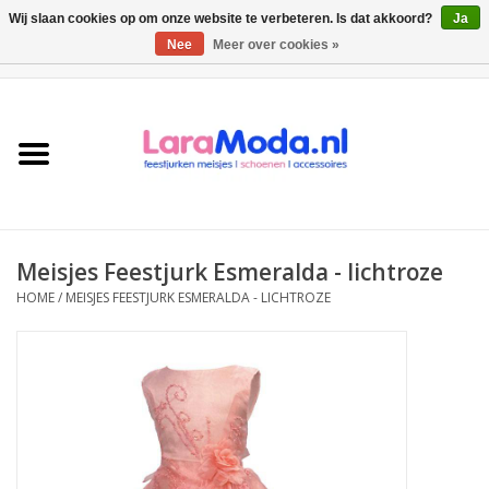
Wij slaan cookies op om onze website te verbeteren. Is dat akkoord?
Ja
Nee
Meer over cookies »
0 Artikelen - €0,00
Meisjes jurken
collecties
Meisjes schoenen
Meisjes Feestjurk Esmeralda - lichtroze
Bolero meisje
HOME
/
MEISJES FEESTJURK ESMERALDA - LICHTROZE
Accessoires
SALE
Private Shopping