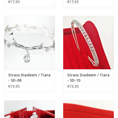
€17,95
€17,95
communie, diner op een cruiseschip of gewoon een feest om
deze mooie feestjurkje te dragen.
Materiaal: polyester.
Strass Diadeem / Tiara
Strass Diadeem / Tiara
- SD-08
- SD-10
€19,95
€15,95