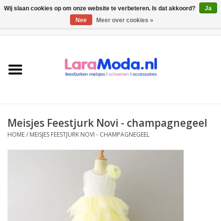
Wij slaan cookies op om onze website te verbeteren. Is dat akkoord?
Ja
Nee
Meer over cookies »
0 Artikelen - €0,00
Meisjes jurken
collecties
Meisjes schoenen
Meisjes Feestjurk Novi - champagnegeel
Bolero meisje
HOME
/
MEISJES FEESTJURK NOVI - CHAMPAGNEGEEL
Accessoires
SALE
Private Shopping