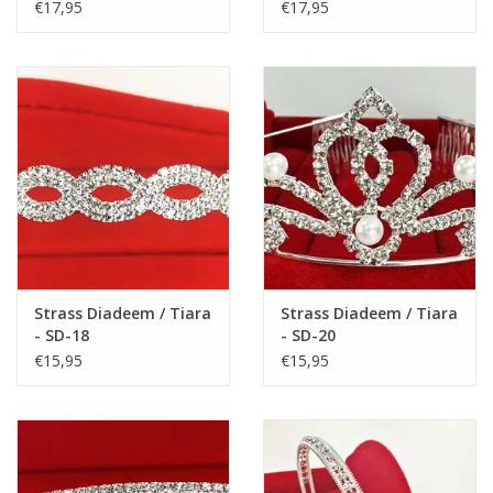
€17,95
€17,95
Het bovenlijfje van deze schattige jurk heeft een
bloemetjesmotief. Lengte bij de kuiten. Mooie kwaliteit. Goede
pasvorm.
Geschikt voor galabal, schoolfeest, kerst, verjaardag, bruiloft,
communie, diner op een cruiseschip of gewoon een feest om
deze mooie feestjurkje te dragen.
Materiaal: katoen + polyester.
OPMERKING:
Bij de keuze van maten staan achter de maten cijfers tussen
haakjes, bijv: 90 (100). Deze cijfers tussen haakjes zijn bedoeld
Strass Diadeem / Tiara
Strass Diadeem / Tiara
voor intern gebruik. Hier hoeft u dus niet op te letten. Als u
- SD-18
- SD-20
twijfelt over de maat, bel of mail ons dan even. We kunnen u
€15,95
€15,95
dan verder helpen.