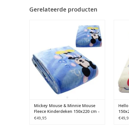
Gerelateerde producten
Wollen Fleece Kinderdeken Mickey Mouse
Woll
& Minnie Mouse 150x220 cm, blauw.
Zeer zachte fluwelen/fleece Mickey Mouse
Zeer 
& Minnie Mouse kinderdeken.
kinder
TOEVOEGEN AAN WINKELWAGEN
TO
Mickey Mouse & Minnie Mouse
Hello
Fleece Kinderdeken 150x220 cm -
150x2
blauw
€49,95
€49,9