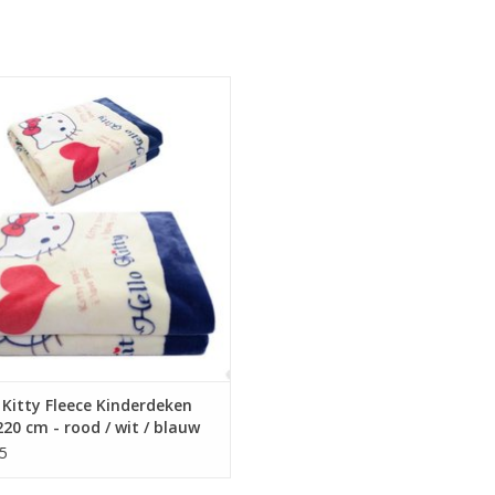
en Fleece Kinderdeken Hello Kitty
150x220 cm, rood/wit/blauw.
zachte fluwelen/fleece Hello Kitty
deken met patroon van strepen en
hartjes.
EVOEGEN AAN WINKELWAGEN
 Kitty Fleece Kinderdeken
20 cm - rood / wit / blauw
5