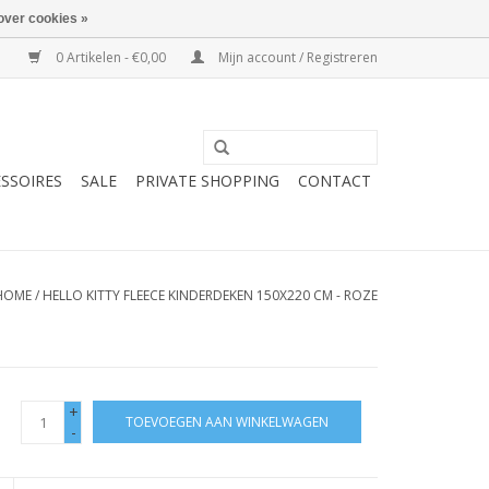
over cookies »
0 Artikelen - €0,00
Mijn account / Registreren
SSOIRES
SALE
PRIVATE SHOPPING
CONTACT
HOME
/
HELLO KITTY FLEECE KINDERDEKEN 150X220 CM - ROZE
+
TOEVOEGEN AAN WINKELWAGEN
-