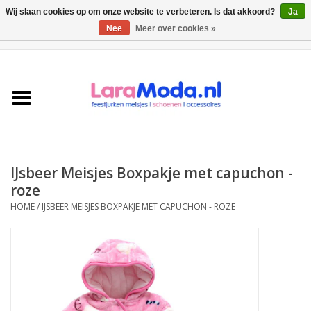
Wij slaan cookies op om onze website te verbeteren. Is dat akkoord?
Ja
Nee
Meer over cookies »
0 Artikelen - €0,00
Meisjes jurken
collecties
Meisjes schoenen
IJsbeer Meisjes Boxpakje met capuchon -
Bolero meisje
roze
HOME
/
IJSBEER MEISJES BOXPAKJE MET CAPUCHON - ROZE
Accessoires
SALE
Private Shopping