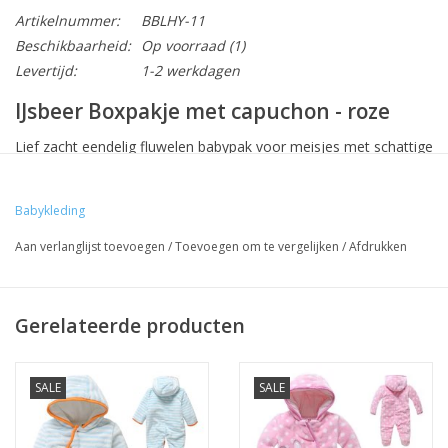
Artikelnummer:
BBLHY-11
Beschikbaarheid:
Op voorraad
(1)
Levertijd:
1-2 werkdagen
IJsbeer Boxpakje met capuchon - roze
Lief zacht eendelig fluwelen babypak voor meisjes met schattige
ijsbeer opdruk.
Deze lieve roze babypak is zeer dik gevoerd, dus lekker warm.
Babykleding
Dit gewatteerde model heeft een capuchon. Aan de voorzijde
zijn drukknopjes bevestigd, voor optimaal gemak tijdens het
Aan verlanglijst toevoegen
/
Toevoegen om te vergelijken
/
Afdrukken
aan- en uitkleden.
Materiaal: fluweel/fleece
Gerelateerde producten
Vulling: 100% polyester
Dik gevoerd.
Kleur: roze
SALE
SALE
De maten stellen leeftijdscategorieën voor. Deze maten dienen