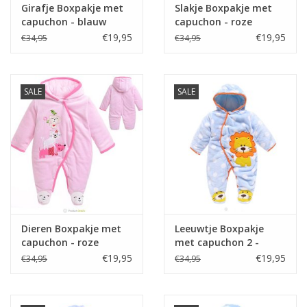
Girafje Boxpakje met
Slakje Boxpakje met
capuchon - blauw
capuchon - roze
€19,95
€19,95
€34,95
€34,95
SALE
SALE
Dieren Boxpakje met
Leeuwtje Boxpakje
capuchon - roze
met capuchon 2 -
blauw
€19,95
€19,95
€34,95
€34,95