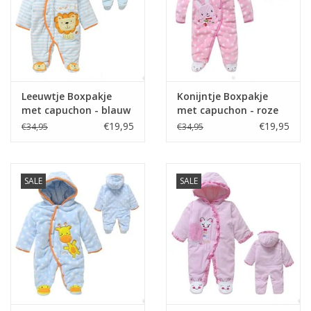
slechts als richtlijn.
Er kan 1-3 cm verschil zijn.
Zie Matentabel.
Leeuwtje Boxpakje
Konijntje Boxpakje
met capuchon - blauw
met capuchon - roze
€19,95
€19,95
€34,95
€34,95
SALE
SALE