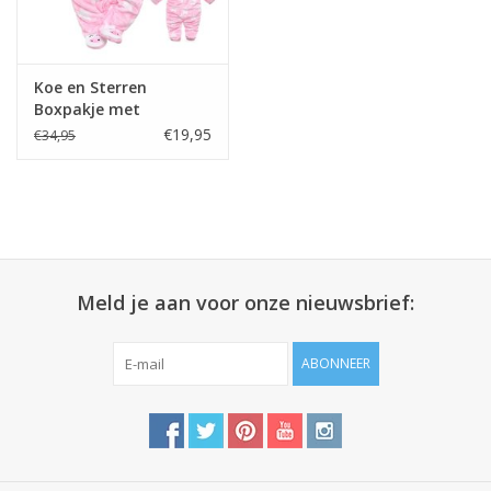
Koe en Sterren
Boxpakje met
capuchon - roze
€19,95
€34,95
Meld je aan voor onze nieuwsbrief:
ABONNEER