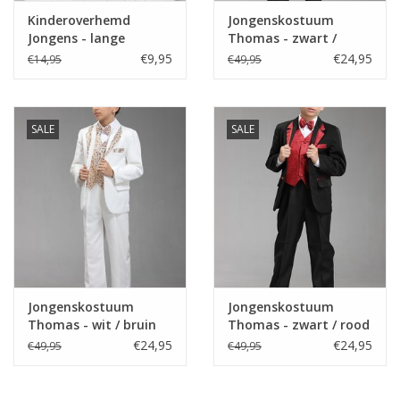
Kinderoverhemd
Jongenskostuum
Jongens - lange
Thomas - zwart /
mouwen - wit
zilver
€9,95
€24,95
€14,95
€49,95
SALE
SALE
Jongenskostuum
Jongenskostuum
Thomas - wit / bruin
Thomas - zwart / rood
(rood goud)
€24,95
€24,95
€49,95
€49,95