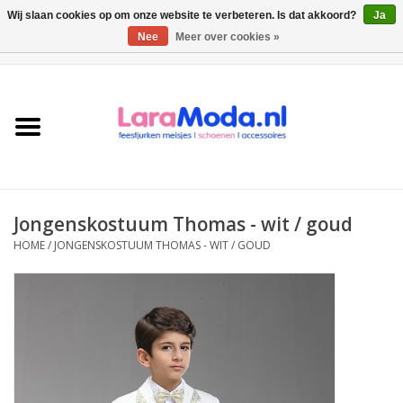
Wij slaan cookies op om onze website te verbeteren. Is dat akkoord?
Ja
Nee
Meer over cookies »
0 Artikelen - €0,00
Meisjes jurken
collecties
Meisjes schoenen
Jongenskostuum Thomas - wit / goud
Bolero meisje
HOME
/
JONGENSKOSTUUM THOMAS - WIT / GOUD
Accessoires
SALE
Private Shopping