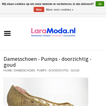
Wij slaan cookies op om onze website te verbeteren. Is dat akkoord?
Ja
Nee
Meer over cookies »
0 Artikelen - €0,00
Meisjes jurken
collecties
Meisjes schoenen
Damesschoen - Pumps - doorzichtig -
Bolero meisje
goud
HOME
/
DAMESSCHOEN - PUMPS - DOORZICHTIG - GOUD
Accessoires
SALE
Private Shopping