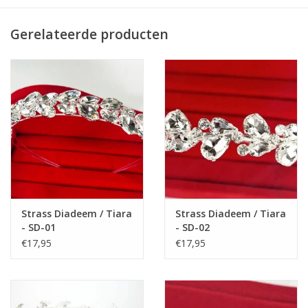
Leverbaar in de maten 36 t/m 41.
Om de correcte maat van de schoenen te bestellen,
Gerelateerde producten
adviseren wij u de maat van de voeten van uw kind op te
meten.
Meet de afstand van de hiel tot het puntje van de grote teen, dit
is de voetlengte in centimeters.
Let op:
Voetlengte is niet hetzelfde als de lengte van de schoen. U
moet nog 1 cm erbij tellen, zodat u de maat van de schoen
hebt.
Bijv. lengte van de voeten van hiel tot de grote teen is 24 cm, tel
er 1 cm erbij, dus totaal heeft u dan 25 cm. Kies de schoenmaat
Strass Diadeem / Tiara
Strass Diadeem / Tiara
die 25 cm is.
- SD-01
- SD-02
€17,95
€17,95
Zie de lengtematen van de schoenen:
Maat 36: 24,5 cm
Maat 37: 25 cm
Maat 38: 25,5 cm