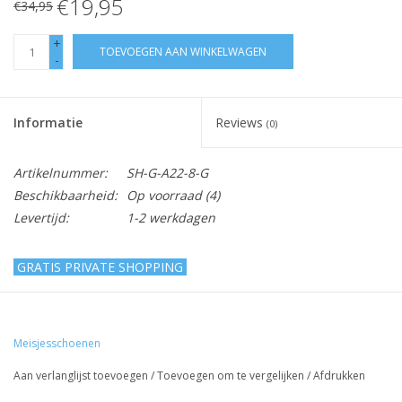
€19,95
€34,95
+
TOEVOEGEN AAN WINKELWAGEN
-
Informatie
Reviews
(0)
Artikelnummer:
SH-G-A22-8-G
Beschikbaarheid:
Op voorraad
(4)
Levertijd:
1-2 werkdagen
GRATIS PRIVATE SHOPPING
Pumps - doorzichtig - goud
Meisjesschoenen
Sjieke damesschoen om een feestjurk of een bruidsmeisjesjurk
helemaal af te maken!
Aan verlanglijst toevoegen
/
Toevoegen om te vergelijken
/
Afdrukken