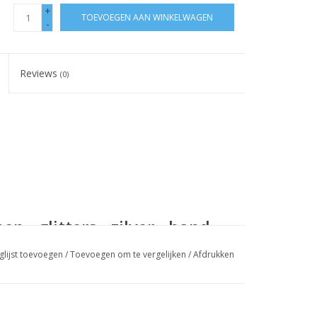
+
TOEVOEGEN AAN WINKELWAGEN
-
Reviews
(0)
n - glitters - zilver - band
glijst toevoegen
/
Toevoegen om te vergelijken
/
Afdrukken
feestjurkje of een bruidsmeisjesjurkje helemaal af
stellen, adviseren wij u de maat van de voeten