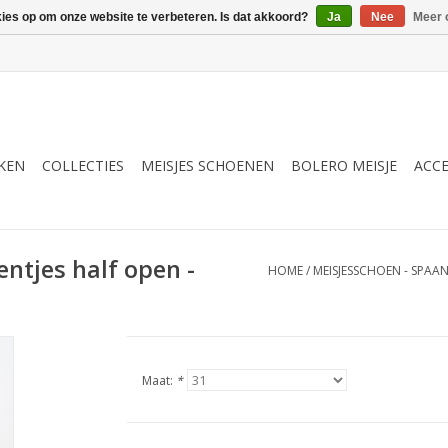
kies op om onze website te verbeteren. Is dat akkoord?
Ja
Nee
Meer 
RKEN
COLLECTIES
MEISJES SCHOENEN
BOLERO MEISJE
ACCE
ntjes half open -
HOME
/
MEISJESSCHOEN - SPAAN
Maat:
*