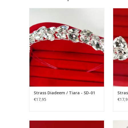
Prachtige Prinsesje Diadeem om een
Prac
Feestjurkje helemaal af te maken! De
Fees
Perfecte Accessoire voor een Meisjesjurk.
Perfec
Nikkelvrij stalen Tiara / Kroon voor
Nik
Meisjes.
TOEVOEGEN AAN WINKELWAGEN
TO
Strass Diadeem / Tiara - SD-01
Stras
€17,95
€17,9
Prachtige prinsesje diadeem om een
Prac