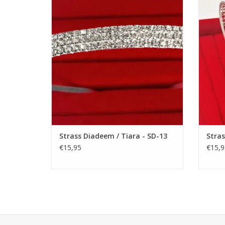
feestjurkje helemaal af te maken! De
Fees
perfecte accessoire voor een meisjesjurk.
Perfec
Nikkelvrij stalen tiara / kroon voor meisjes.
Nik
TOEVOEGEN AAN WINKELWAGEN
TO
Strass Diadeem / Tiara - SD-13
Stras
€15,95
€15,9