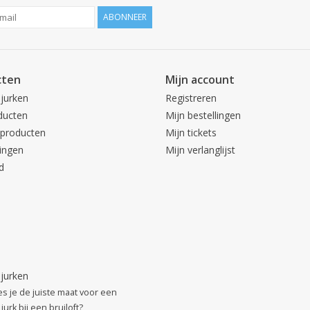
ABONNEER
cten
Mijn account
 jurken
Registreren
ducten
Mijn bestellingen
producten
Mijn tickets
ingen
Mijn verlanglijst
d
 jurken
es je de juiste maat voor een
jurk bij een bruiloft?