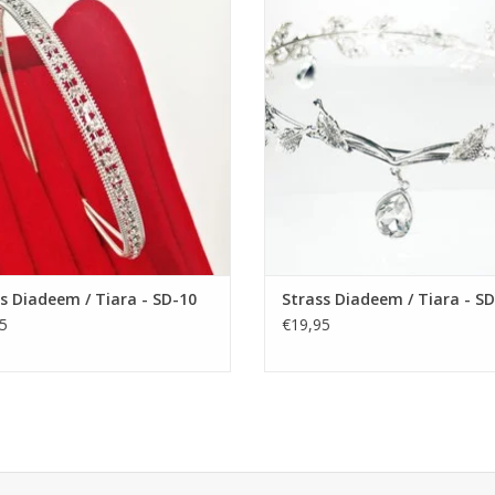
tjurkje helemaal af te maken! De
Feestjurkje helemaal af te make
te Accessoire voor een Meisjesjurk.
Perfecte Accessoire voor een Meisj
kelvrij stalen Tiara / Kroon voor
Nikkelvrij stalen Tiara / Kroon 
Meisjes.
Meisjes.
EVOEGEN AAN WINKELWAGEN
TOEVOEGEN AAN WINKELWA
s Diadeem / Tiara - SD-10
Strass Diadeem / Tiara - S
5
€19,95