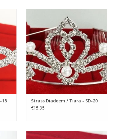
m een
Prachtige prinsesje diadeem om een
e grote teen, dit is de voetlengte in centimeters.
n! De
feestjurkje helemaal af te maken! De
esjurk.
perfecte accessoire voor een meisjesjurk.
voor
Nikkelvrij stalen tiara / kroon voor meisjes.
an de schoen. U moet nog 1 cm erbij tellen,
TOEVOEGEN AAN WINKELWAGEN
GEN
 teen is 19 cm, tel er 1 cm erbij, dus totaal heeft u
D-18
Strass Diadeem / Tiara - SD-20
€15,95
t voor kinderen, NIET voor volwassenen!
m een
Prachtige Prinsesje Diadeem om een