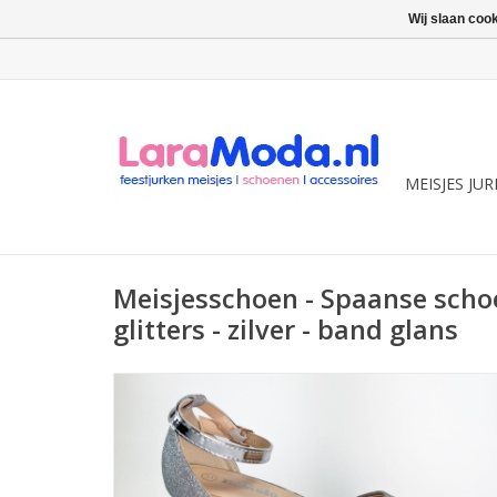
Wij slaan coo
MEISJES JU
Meisjesschoen - Spaanse schoe
glitters - zilver - band glans