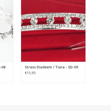
n! De
Feestjurkje helemaal af te maken! De
esjurk.
Perfecte Accessoire voor een Meisjesjurk.
voor
Nikkelvrij stalen Tiara / Kroon voor
Meisjes.
GEN
TOEVOEGEN AAN WINKELWAGEN
D-08
Strass Diadeem / Tiara - SD-09
€15,95