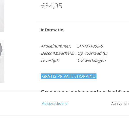
€34,95
Informatie
Artikelnummer:
SH-TX-1003-S
Beschikbaarheid:
Op voorraad
(6)
Levertijd:
1-2 werkdagen
GRATIS PRIVATE SHOPPING
Spaanse schoentjes half ope
glans
Meisjesschoenen
Aan verlan
Lief, schattig half open meisjesschoen om een 
te maken!
Om de correcte maat van de schoenen te be