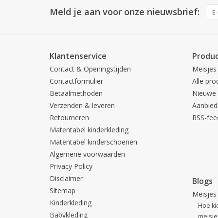
Meld je aan voor onze nieuwsbrief:
Klantenservice
Produ
Contact & Openingstijden
Meisjes
Contactformulier
Alle pro
Betaalmethoden
Nieuwe 
Verzenden & leveren
Aanbied
Retourneren
RSS-fee
Matentabel kinderkleding
Matentabel kinderschoenen
Algemene voorwaarden
Privacy Policy
Disclaimer
Blogs
Sitemap
Meisjes
Kinderkleding
Hoe ki
Babykleding
meisje 