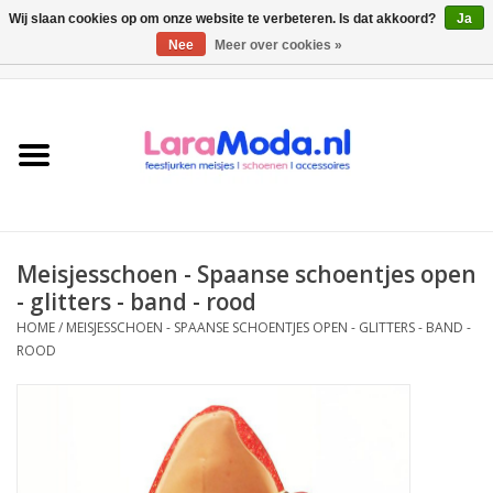
Wij slaan cookies op om onze website te verbeteren. Is dat akkoord?
Ja
Nee
Meer over cookies »
0 Artikelen - €0,00
Meisjes jurken
collecties
Meisjes schoenen
Meisjesschoen - Spaanse schoentjes open
Bolero meisje
- glitters - band - rood
HOME
/
MEISJESSCHOEN - SPAANSE SCHOENTJES OPEN - GLITTERS - BAND -
ROOD
Accessoires
SALE
Private Shopping