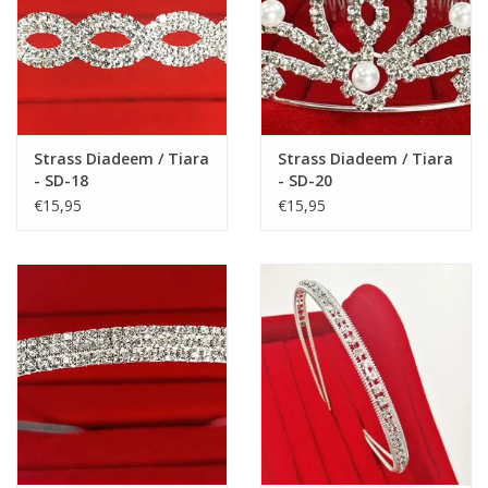
Maat 36: 23,5 cm
LET OP: Onze schoentjes zijn alleen geschikt voor kinderen,
NIET voor volwassenen!
Strass Diadeem / Tiara
Strass Diadeem / Tiara
- SD-18
- SD-20
€15,95
€15,95