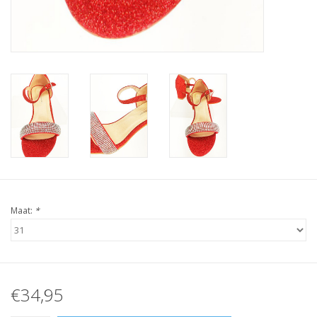
Maat:
*
€34,95