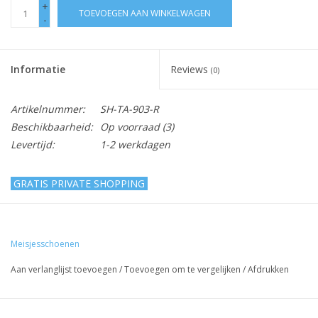
+
TOEVOEGEN AAN WINKELWAGEN
-
Informatie
Reviews
(0)
Artikelnummer:
SH-TA-903-R
Beschikbaarheid:
Op voorraad
(3)
Levertijd:
1-2 werkdagen
GRATIS PRIVATE SHOPPING
Spaanse schoentjes open - glitters - band
- rood
Meisjesschoenen
Lief, schattig open meisjesschoen om een feestjurkje of een
Aan verlanglijst toevoegen
/
Toevoegen om te vergelijken
/
Afdrukken
bruidsmeisjesjurkje helemaal af te maken!
Om de correcte maat van de schoenen te bestellen,