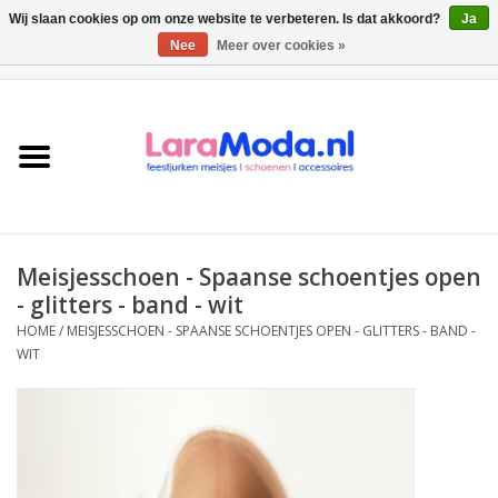
Wij slaan cookies op om onze website te verbeteren. Is dat akkoord?
Ja
Nee
Meer over cookies »
0 Artikelen - €0,00
Meisjes jurken
collecties
Meisjes schoenen
Meisjesschoen - Spaanse schoentjes open
Bolero meisje
- glitters - band - wit
HOME
/
MEISJESSCHOEN - SPAANSE SCHOENTJES OPEN - GLITTERS - BAND -
WIT
Accessoires
SALE
Private Shopping