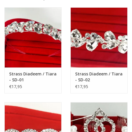
meten.
Meet de afstand van de hiel tot het puntje van de grote teen, dit
is de voetlengte in centimeters.
Let op:
Voetlengte is niet hetzelfde als de lengte van de schoen. U
moet nog 1 cm erbij tellen, zodat u de maat van de schoen
hebt.
Bijv. lengte van de voetjes van hiel tot de grote teen is 19 cm,
tel er 1 cm erbij, dus totaal heeft u dan 20 cm. Kies de
schoenmaat die 20 cm is.
Strass Diadeem / Tiara
Strass Diadeem / Tiara
- SD-01
- SD-02
Zie de lengtematen van de schoenen:
€17,95
€17,95
Maat 31: 20,5 cm
Maat 32: 21 cm
Maat 33: 21,5 cm
Maat 34: 22 cm
Maat 35: 23 cm
Maat 36: 23,5 cm