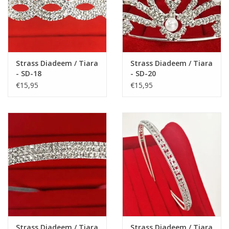
LET OP: Onze schoentjes zijn alleen geschikt voor kinderen,
NIET voor volwassenen!
Strass Diadeem / Tiara
Strass Diadeem / Tiara
- SD-18
- SD-20
€15,95
€15,95
Strass Diadeem / Tiara
Strass Diadeem / Tiara