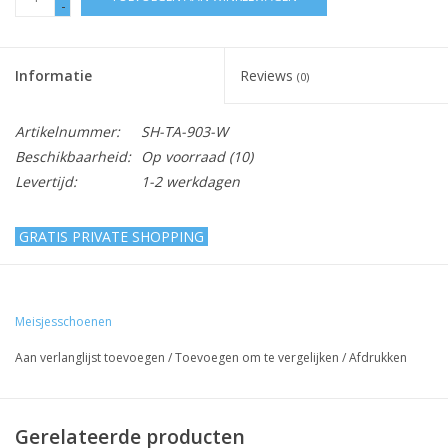
-
Informatie
Reviews
(0)
Artikelnummer:
SH-TA-903-W
Beschikbaarheid:
Op voorraad
(10)
Levertijd:
1-2 werkdagen
GRATIS PRIVATE SHOPPING
Spaanse schoentjes open - glitters - band
- wit
Meisjesschoenen
Lief, schattig open meisjesschoen om een feestjurkje of een
Aan verlanglijst toevoegen
/
Toevoegen om te vergelijken
/
Afdrukken
bruidsmeisjesjurkje helemaal af te maken!
Om de correcte maat van de schoenen te bestellen,
Gerelateerde producten
adviseren wij u de maat van de voeten van uw kind op te