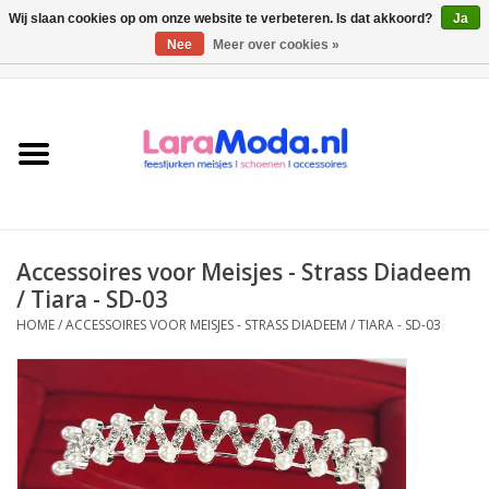
Wij slaan cookies op om onze website te verbeteren. Is dat akkoord?
Ja
Nee
Meer over cookies »
0 Artikelen - €0,00
Meisjes jurken
collecties
Meisjes schoenen
Accessoires voor Meisjes - Strass Diadeem
Bolero meisje
/ Tiara - SD-03
HOME
/
ACCESSOIRES VOOR MEISJES - STRASS DIADEEM / TIARA - SD-03
Accessoires
SALE
Private Shopping