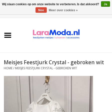
Wij slaan cookies op om onze website te verbeteren. Is dat akkoord?
Ja
Nee
Meer over cookies »
0 Artikelen - €0,00
Meisjes jurken
collecties
Meisjes schoenen
Meisjes Feestjurk Crystal - gebroken wit
Bolero meisje
HOME
/
MEISJES FEESTJURK CRYSTAL - GEBROKEN WIT
Accessoires
SALE
Private Shopping