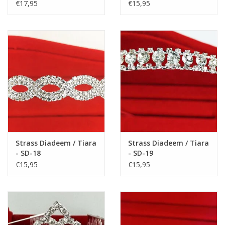
€17,95
€15,95
deze mooie feestjurkje te dragen.
Materiaal: polyester
Strass Diadeem / Tiara
Strass Diadeem / Tiara
- SD-18
- SD-19
€15,95
€15,95