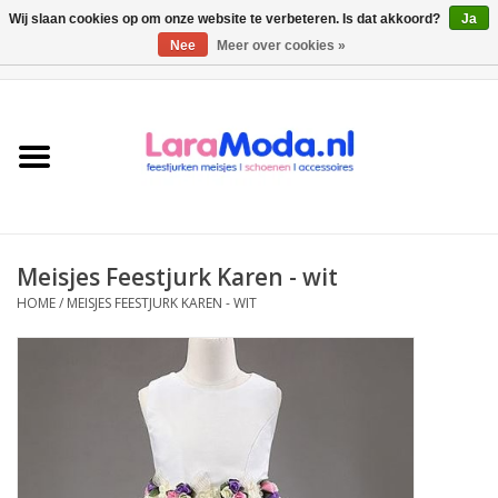
Wij slaan cookies op om onze website te verbeteren. Is dat akkoord?
Ja
Nee
Meer over cookies »
0 Artikelen - €0,00
Meisjes jurken
collecties
Meisjes schoenen
Meisjes Feestjurk Karen - wit
Bolero meisje
HOME
/
MEISJES FEESTJURK KAREN - WIT
Accessoires
SALE
Private Shopping