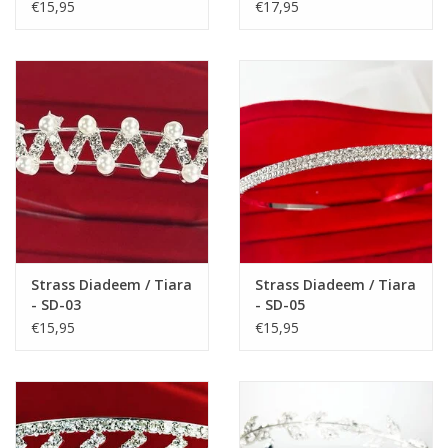
€15,95
€17,95
deze mooie feestjurkje te dragen.
Materiaal: 65% polyester + 35% katoen
Strass Diadeem / Tiara
Strass Diadeem / Tiara
- SD-03
- SD-05
€15,95
€15,95