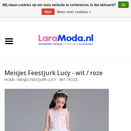
Wij slaan cookies op om onze website te verbeteren. Is dat akkoord?
Ja
Nee
Meer over cookies »
0 Artikelen - €0,00
Meisjes jurken
collecties
Meisjes schoenen
Meisjes Feestjurk Lucy - wit / roze
Bolero meisje
HOME
/
MEISJES FEESTJURK LUCY - WIT / ROZE
Accessoires
SALE
Private Shopping