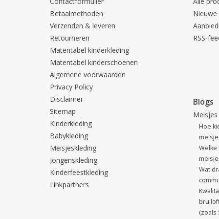
Contactformulier
Alle pro
Betaalmethoden
Nieuwe 
Verzenden & leveren
Aanbied
Retourneren
RSS-fee
Matentabel kinderkleding
Matentabel kinderschoenen
Algemene voorwaarden
Privacy Policy
Disclaimer
Blogs
Sitemap
Meisjes
Kinderkleding
Hoe ki
Babykleding
meisje 
Meisjeskleding
Welke 
meisjes
Jongenskleding
Wat dr
Kinderfeestkleding
commu
Linkpartners
Kwalit
bruilo
(zoals