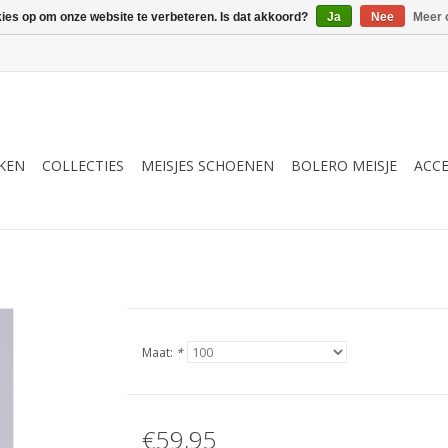
kies op om onze website te verbeteren. Is dat akkoord?
Ja
Nee
Meer 
RKEN
COLLECTIES
MEISJES SCHOENEN
BOLERO MEISJE
ACCE
Maat:
*
€59,95