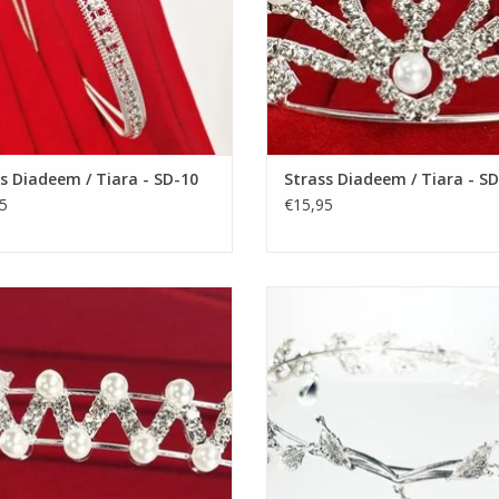
s Diadeem / Tiara - SD-10
Strass Diadeem / Tiara - S
5
€15,95
htige Prinsesje Diadeem om een
Prachtige Prinsesje Diadeem o
tjurkje helemaal af te maken! De
Feestjurkje helemaal af te make
te Accessoire voor een Meisjesjurk.
Perfecte Accessoire voor een Meisj
kelvrij stalen Tiara / Kroon voor
Nikkelvrij stalen Tiara / Kroon 
Meisjes.
Meisjes.
EVOEGEN AAN WINKELWAGEN
TOEVOEGEN AAN WINKELWA