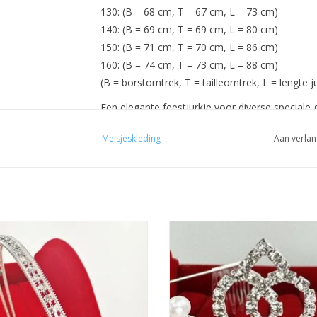
130: (B = 68 cm, T = 67 cm, L = 73 cm)
140: (B = 69 cm, T = 69 cm, L = 80 cm)
150: (B = 71 cm, T = 70 cm, L = 86 cm)
160: (B = 74 cm, T = 73 cm, L = 88 cm)
(B = borstomtrek, T = tailleomtrek, L = lengte j
Een elegante feestjurkje voor diverse speciale 
bruiloften. Deze schattige jurk heeft een brede t
Meisjeskleding
Aan verlan
Goede pasvorm.
Geschikt voor galabal, schoolfeest, kerst, verj
of gewoon een feest om deze mooie feestjurkj
Materiaal: polyester.
htige Prinsesje Diadeem om een
Prachtige prinsesje diadeem o
tjurkje helemaal af te maken! De
feestjurkje helemaal af te make
te Accessoire voor een Meisjesjurk.
perfecte accessoire voor een meisj
kelvrij stalen Tiara / Kroon voor
Nikkelvrij stalen tiara / kroon voor 
Meisjes.
TOEVOEGEN AAN WINKELWA
EVOEGEN AAN WINKELWAGEN