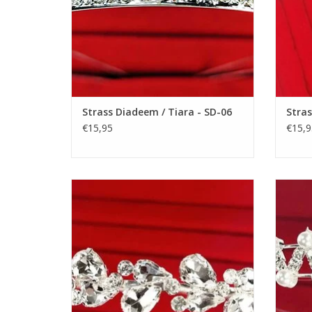
Strass Diadeem / Tiara - SD-06
Stras
€15,95
€15,9
Prachtige Prinsesje Diadeem om een
Prac
Feestjurkje helemaal af te maken! De
Fees
Perfecte Accessoire voor een Meisjesjurk.
Perfec
Nikkelvrij stalen Tiara / Kroon voor
Nik
Meisjes.
TOEVOEGEN AAN WINKELWAGEN
TO