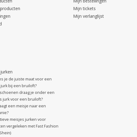
ducten
Mijn bestellingen
producten
Mijn tickets
ingen
Mijn verlanglijst
d
 jurken
es je de juiste maat voor een
jurk bij een bruiloft?
schoenen draag je onder een
 jurk voor een bruiloft?
aagt een meisje naar een
nie?
atieve meisjes jurken voor
ften vergeleken met Fast Fashion
 Shein)