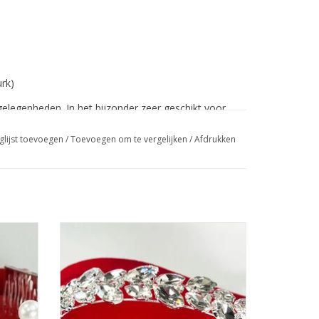
urk)
gelegenheden. In het bijzonder zeer geschikt voor
ailleband. Lengte bij de knie. Mooie kwaliteit.
glijst toevoegen
/
Toevoegen om te vergelijken
/
Afdrukken
aardag, bruiloft, communie, diner op een cruiseschip
e te dragen.
m een
Prachtige Prinsesje Diadeem om een
n! De
Feestjurkje helemaal af te maken! De
esjurk.
Perfecte Accessoire voor een Meisjesjurk.
meisjes.
Nikkelvrij stalen Tiara / Kroon voor
Meisjes.
GEN
TOEVOEGEN AAN WINKELWAGEN