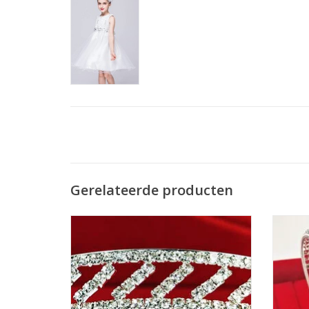
Gerelateerde producten
Prachtige Prinsesje Diadeem om een
Prac
Feestjurkje helemaal af te maken! De
Fees
Perfecte Accessoire voor een Meisjesjurk.
Perfec
Nikkelvrij stalen Tiara / Kroon voor
Nik
Meisjes.
TOEVOEGEN AAN WINKELWAGEN
TO