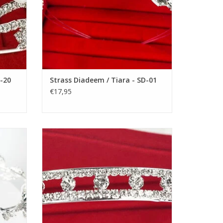
D-20
Strass Diadeem / Tiara - SD-01
€17,95
m een
Prachtige Prinsesje Diadeem om een
n! De
Feestjurkje helemaal af te maken! De
esjurk.
Perfecte Accessoire voor een Meisjesjurk.
voor
Nikkelvrij stalen Tiara / Kroon voor
Meisjes.
GEN
TOEVOEGEN AAN WINKELWAGEN