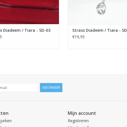
s Diadeem / Tiara - SD-03
Strass Diadeem / Tiara - S
5
€19,95
ABONNEER
cten
Mijn account
 jurken
Registreren