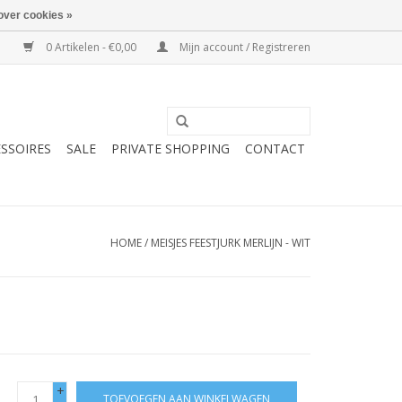
over cookies »
0 Artikelen - €0,00
Mijn account / Registreren
SSOIRES
SALE
PRIVATE SHOPPING
CONTACT
HOME
/
MEISJES FEESTJURK MERLIJN - WIT
+
TOEVOEGEN AAN WINKELWAGEN