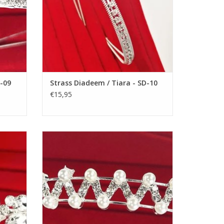
D-09
Strass Diadeem / Tiara - SD-10
€15,95
m een
Prachtige Prinsesje Diadeem om een
n! De
Feestjurkje helemaal af te maken! De
esjurk.
Perfecte Accessoire voor een Meisjesjurk.
voor
Nikkelvrij stalen Tiara / Kroon voor
Meisjes.
GEN
TOEVOEGEN AAN WINKELWAGEN