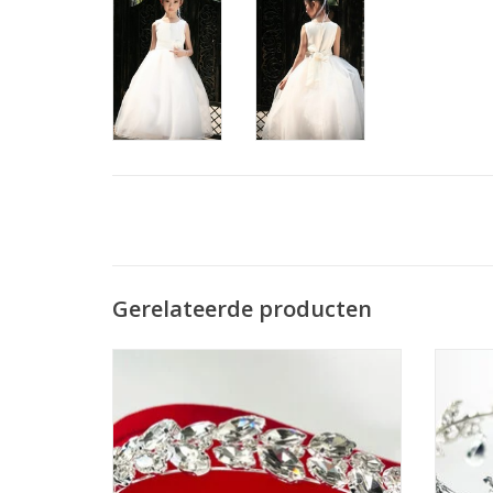
Gerelateerde producten
Prachtige Prinsesje Diadeem om een
Prac
Feestjurkje helemaal af te maken! De
Fees
Perfecte Accessoire voor een Meisjesjurk.
Perfec
Nikkelvrij stalen Tiara / Kroon voor
Nik
Meisjes.
TOEVOEGEN AAN WINKELWAGEN
TO