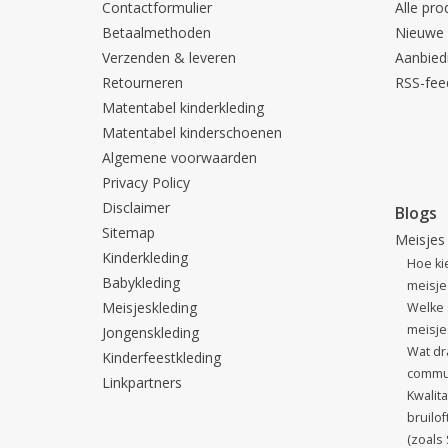
Contactformulier
Alle pro
Betaalmethoden
Nieuwe 
Verzenden & leveren
Aanbied
Retourneren
RSS-fee
Matentabel kinderkleding
Matentabel kinderschoenen
Algemene voorwaarden
Privacy Policy
Disclaimer
Blogs
Sitemap
Meisjes
Kinderkleding
Hoe ki
Babykleding
meisje 
Meisjeskleding
Welke 
meisjes
Jongenskleding
Wat dr
Kinderfeestkleding
commu
Linkpartners
Kwalit
bruilo
(zoals