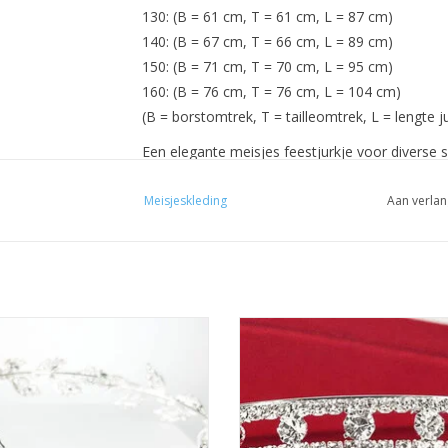
130: (B = 61 cm, T = 61 cm, L = 87 cm)
140: (B = 67 cm, T = 66 cm, L = 89 cm)
150: (B = 71 cm, T = 70 cm, L = 95 cm)
160: (B = 76 cm, T = 76 cm, L = 104 cm)
(B = borstomtrek, T = tailleomtrek, L = lengte j
Een elegante meisjes feestjurkje voor diverse s
geschikt voor bruiloften. Deze mooie jurk heef
Meisjeskleding
Aan verlan
de enkels. Mooie kwaliteit. Goede pasvorm.
Geschikt voor galabal, schoolfeest, kerst, verj
of gewoon een feest om deze mooie feestjurkj
Materiaal: katoen + polyester.
LET OP:
htige Prinsesje Diadeem om een
Prachtige Prinsesje Diadeem o
- maten 100, 110, 120, 130, 140 zijn in kleur 
tjurkje helemaal af te maken! De
Feestjurkje helemaal af te make
- maten 150, 160 zijn in kleur gebroken wit.
te Accessoire voor een Meisjesjurk.
Perfecte Accessoire voor een Meisj
kelvrij stalen Tiara / Kroon voor
Nikkelvrij stalen Tiara / Kroon 
Meisjes.
Meisjes.
EVOEGEN AAN WINKELWAGEN
TOEVOEGEN AAN WINKELWA