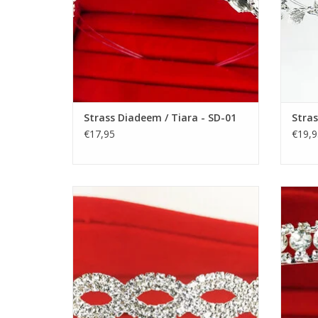
Strass Diadeem / Tiara - SD-01
Stras
€17,95
€19,9
Prachtige Prinsesje Diadeem om een
Prac
Feestjurkje helemaal af te maken! De
Fees
Perfecte Accessoire voor een Meisjesjurk.
Perfec
Nikkelvrij stalen Tiara / Kroon voor
Nik
Meisjes.
TOEVOEGEN AAN WINKELWAGEN
TO