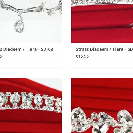
s Diadeem / Tiara - SD-08
Strass Diadeem / Tiara - S
5
€15,95
htige Prinsesje Diadeem om een
Prachtige Prinsesje Diadeem o
tjurkje helemaal af te maken! De
Feestjurkje helemaal af te make
te Accessoire voor een Meisjesjurk.
Perfecte Accessoire voor een Meisj
kelvrij stalen Tiara / Kroon voor
Nikkelvrij stalen Tiara / Kroon 
Meisjes.
Meisjes.
EVOEGEN AAN WINKELWAGEN
TOEVOEGEN AAN WINKELWA