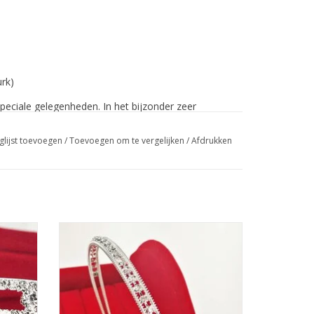
urk)
peciale gelegenheden. In het bijzonder zeer
t een brede tailleband met een bloem. Lengte tot
glijst toevoegen
/
Toevoegen om te vergelijken
/
Afdrukken
aardag, bruiloft, communie, diner op een cruiseschip
e te dragen.
m een
Prachtige Prinsesje Diadeem om een
wit
n! De
Feestjurkje helemaal af te maken! De
esjurk.
Perfecte Accessoire voor een Meisjesjurk.
voor
Nikkelvrij stalen Tiara / Kroon voor
Meisjes.
GEN
TOEVOEGEN AAN WINKELWAGEN