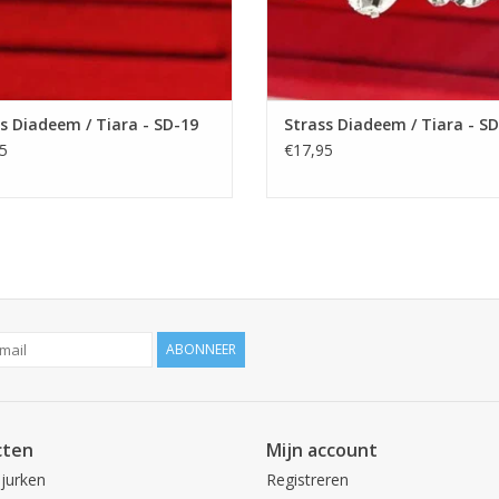
s Diadeem / Tiara - SD-19
Strass Diadeem / Tiara - S
5
€17,95
ABONNEER
cten
Mijn account
 jurken
Registreren