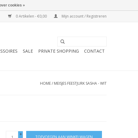
over cookies »
0 Artikelen - €0,00
Mijn account / Registreren
SSOIRES
SALE
PRIVATE SHOPPING
CONTACT
HOME
/
MEISJES FEESTJURK SASHA - WIT
+
TOEVOEGEN AAN WINKELWAGEN