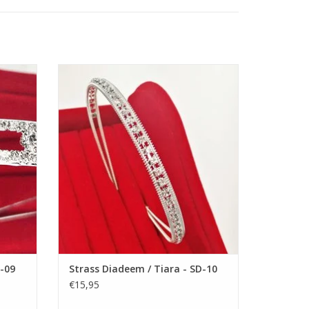
urk)
m een
Prachtige Prinsesje Diadeem om een
n! De
Feestjurkje helemaal af te maken! De
speciale gelegenheden. Deze schattige jurk heeft
esjurk.
Perfecte Accessoire voor een Meisjesjurk.
 bloem. Lengte bij de knie. Mooie kwaliteit. Goede
voor
Nikkelvrij stalen Tiara / Kroon voor
Meisjes.
aardag, bruiloft, communie, diner op een cruiseschip
GEN
TOEVOEGEN AAN WINKELWAGEN
e te dragen.
D-09
Strass Diadeem / Tiara - SD-10
€15,95