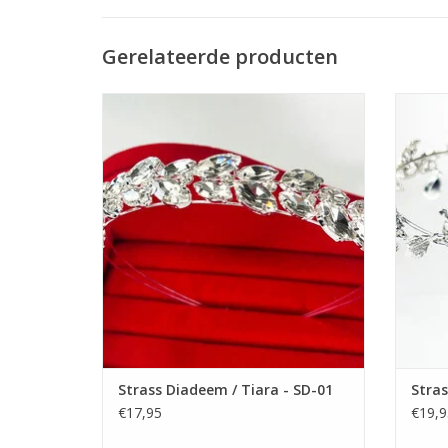
Gerelateerde producten
Prachtige Prinsesje Diadeem om een
Prac
Feestjurkje helemaal af te maken! De
Fees
Perfecte Accessoire voor een Meisjesjurk.
Perfec
Nikkelvrij stalen Tiara / Kroon voor
Nik
Meisjes.
TOEVOEGEN AAN WINKELWAGEN
TO
Strass Diadeem / Tiara - SD-01
Stras
€17,95
€19,9