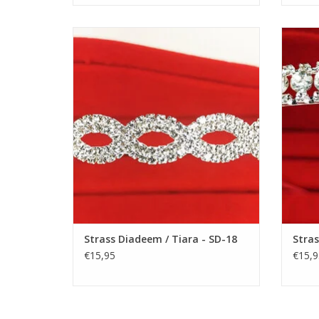
Prachtige Prinsesje Diadeem om een
Prac
Feestjurkje helemaal af te maken! De
Fees
Perfecte Accessoire voor een Meisjesjurk.
Perfec
Nikkelvrij stalen Tiara / Kroon voor
Nik
Meisjes.
TOEVOEGEN AAN WINKELWAGEN
TO
Strass Diadeem / Tiara - SD-18
Stras
€15,95
€15,9