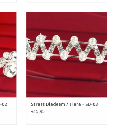
m een
Prachtige Prinsesje Diadeem om een
n! De
Feestjurkje helemaal af te maken! De
esjurk.
Perfecte Accessoire voor een Meisjesjurk.
voor
Nikkelvrij stalen Tiara / Kroon voor
Meisjes.
GEN
TOEVOEGEN AAN WINKELWAGEN
D-02
Strass Diadeem / Tiara - SD-03
€15,95