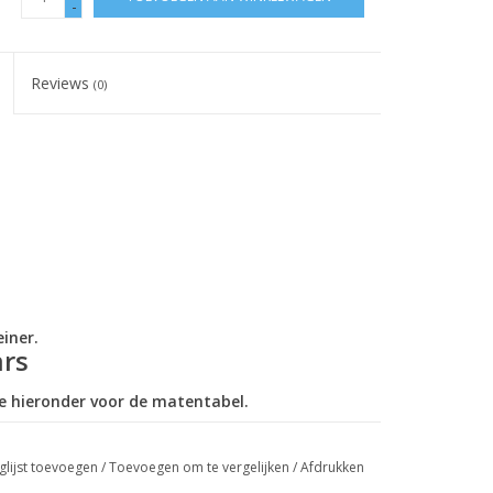
-
Reviews
(0)
einer.
ars
ie hieronder voor de matentabel.
glijst toevoegen
/
Toevoegen om te vergelijken
/
Afdrukken