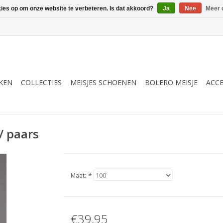
kies op om onze website te verbeteren. Is dat akkoord?
Ja
Nee
Meer 
RKEN
COLLECTIES
MEISJES SCHOENEN
BOLERO MEISJE
ACCE
 / paars
Maat:
*
€39,95