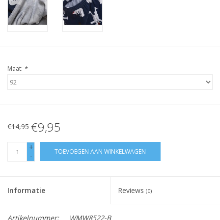
Maat:
*
€9,95
€14,95
+
TOEVOEGEN AAN WINKELWAGEN
-
Informatie
Reviews
(0)
Artikelnummer:
WMW8522-B