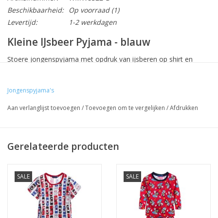
Beschikbaarheid:
Op voorraad
(1)
Levertijd:
1-2 werkdagen
Kleine IJsbeer Pyjama - blauw
Stoere jongenspyjama met opdruk van ijsberen op shirt en
broek. De broek heeft een elastische tailleband.
Zeer geschikt voor in de zomer.
Jongenspyjama's
Materiaal: 100% katoen
Aan verlanglijst toevoegen
/
Toevoegen om te vergelijken
/
Afdrukken
Kleur: blauw
Zie Matentabel.
Gerelateerde producten
SALE
SALE