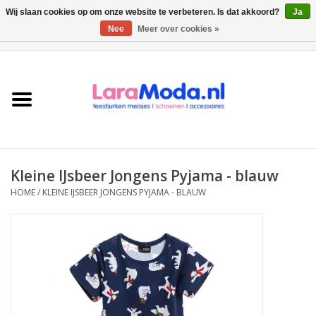
Wij slaan cookies op om onze website te verbeteren. Is dat akkoord?
Ja
Nee
Meer over cookies »
0 Artikelen - €0,00
Meisjes jurken
collecties
Meisjes schoenen
Kleine IJsbeer Jongens Pyjama - blauw
Bolero meisje
HOME
/
KLEINE IJSBEER JONGENS PYJAMA - BLAUW
Accessoires
SALE
Private Shopping